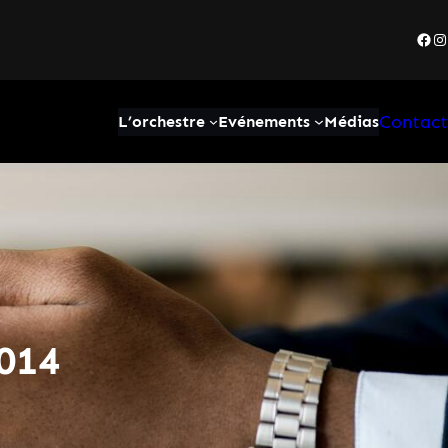
Fac
I
Contact
L’orchestre
Evénements
Médias
014