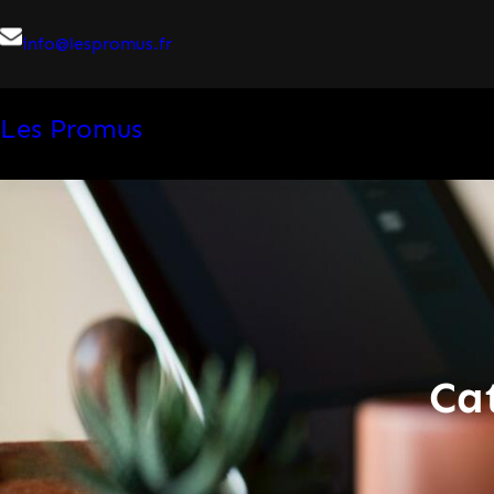
Aller
info@lespromus.fr
au
contenu
Les Promus
Ca