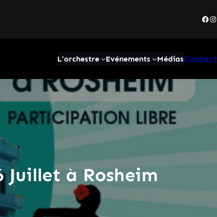
Fac
I
Contact
L’orchestre
Evénements
Médias
 Juillet à Rosheim