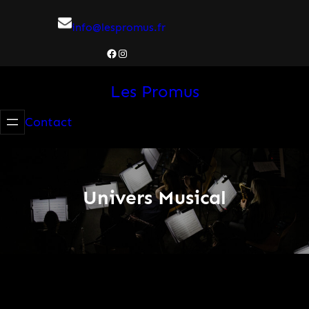
Aller
info@lespromus.fr
au
contenu
Facebook
Instagram
Les Promus
Contact
Univers Musical